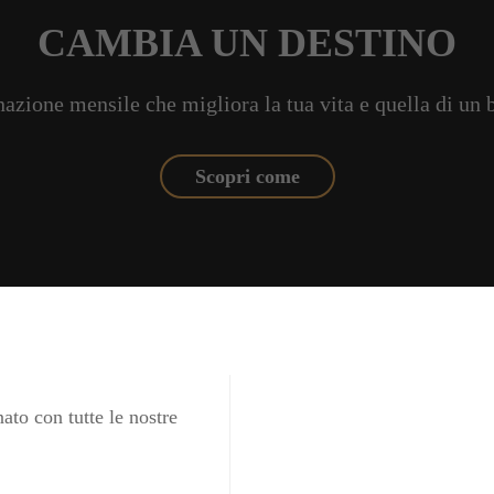
CAMBIA UN DESTINO
azione mensile che migliora la tua vita e quella di un
Scopri come
ato con tutte le nostre