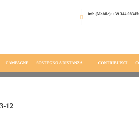
info (Mobile): +39 344 0834
e-Albania-
HOME
BLOG
ANNO
2013
SCUTARI, ALBANIA (2013): PR
PERIFERIA
FONDAZIONE-DON-ORIONE-AL
CAMPAGNE
SOSTEGNO A DISTANZA
CONTRIBUISCI
C
3-12