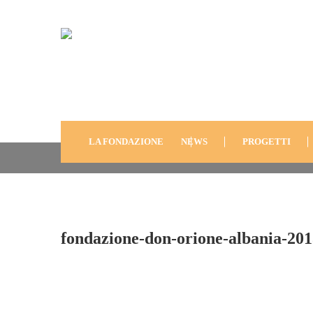
Fondazione-Don-Orion
2013-12
LA FONDAZIONE
NEWS
PROGETTI
fondazione-don-orione-albania-201