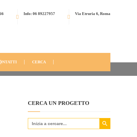
566
Info: 06 89227957
Via Etruria 6, Roma
OGRAMMA EDUCATIVO PER GIOVANI SVANTAGGIATI DELLA
BANIA-2013-12
ONTATTI
CERCA
CERCA UN PROGETTO
Search Button
Search
for: