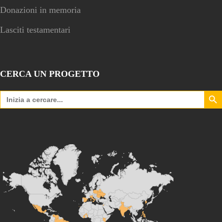
Donazioni in memoria
Lasciti testamentari
CERCA UN PROGETTO
Search Bu
Search
for: