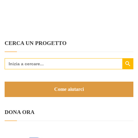
CERCA UN PROGETTO
Search Button
Search
for:
Come aiutarci
DONA ORA