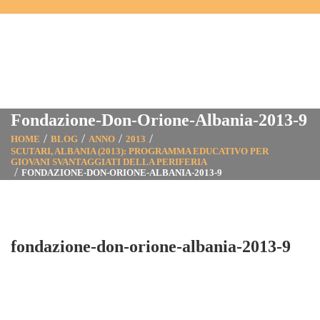
Fondazione-Don-Orione-Albania-2013-9
HOME
BLOG
ANNO
2013
SCUTARI, ALBANIA (2013): PROGRAMMA EDUCATIVO PER
GIOVANI SVANTAGGIATI DELLA PERIFERIA
FONDAZIONE-DON-ORIONE-ALBANIA-2013-9
fondazione-don-orione-albania-2013-9