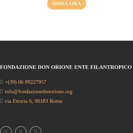
DONA ORA
FONDAZIONE DON ORIONE ENTE FILANTROPICO
+(39) 06 89227957
info@fondazionedonorione.org
via Etruria 6, 00183 Roma