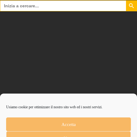
Search Bu
Search
for:
Usiamo cookie per ottimizzare il nostro sito web ed i nostri servizi.
CONTRIBUISCI ANCHE T
Accetta
Anche un piccolo aiuto può fare una grande differenza