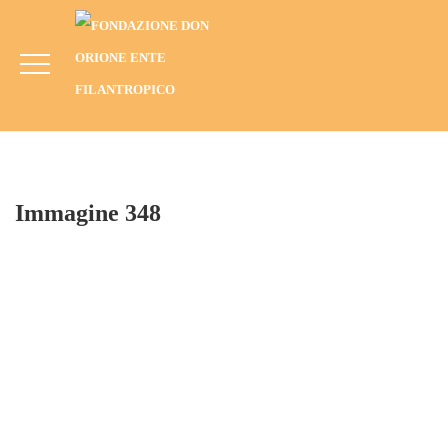
Immagine 348
HOME
BLOG
ANNO
2011
ZARQA, GIORDANIA (2011): UNITI SIAMO PIÙ FORTI
IMMAGINE 348
Immagine 348