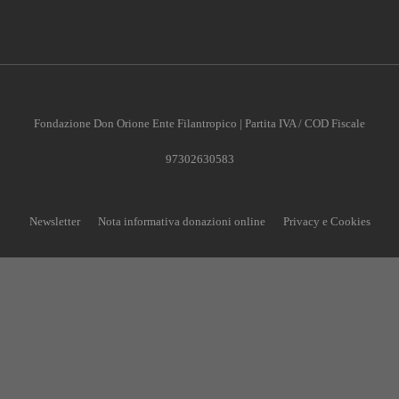
Fondazione Don Orione Ente Filantropico | Partita IVA / COD Fiscale
97302630583
Newsletter
Nota informativa donazioni online
Privacy e Cookies
CONTRIBUISCI ANCHE T
Anche un piccolo aiuto può fare una grande differenz