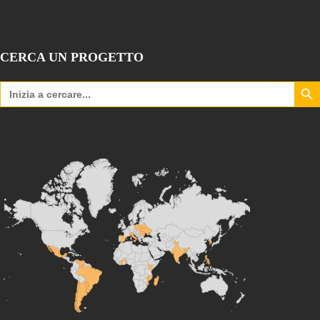
CERCA UN PROGETTO
Search Bu
Search
for: