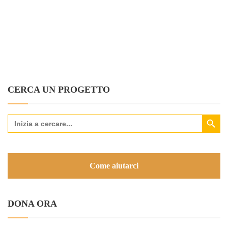
CERCA UN PROGETTO
Search Button
Search
for:
Come aiutarci
DONA ORA