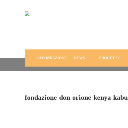
Fondazione-Don-Orion
Kaburugi-2010-2
LA FONDAZIONE
NEWS
PROGETTI
fondazione-don-orione-kenya-kabu