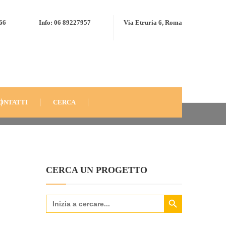
566
Info: 06 89227957
Via Etruria 6, Roma
KABURUGI, KENYA (2010): PROGETTO LIBERA-MENTE
A-KABURUGI-2010-2
ONTATTI
CERCA
CERCA UN PROGETTO
Search Button
Search
for: