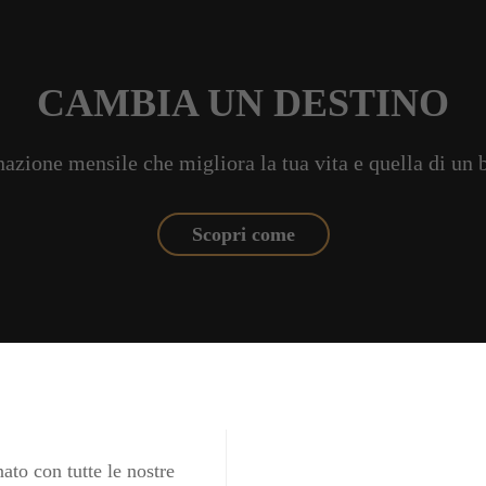
CAMBIA UN DESTINO
azione mensile che migliora la tua vita e quella di un
Scopri come
ato con tutte le nostre