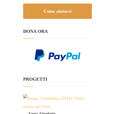
Come aiutarci
DONA ORA
PROGETTI
Zarqa, Giordania