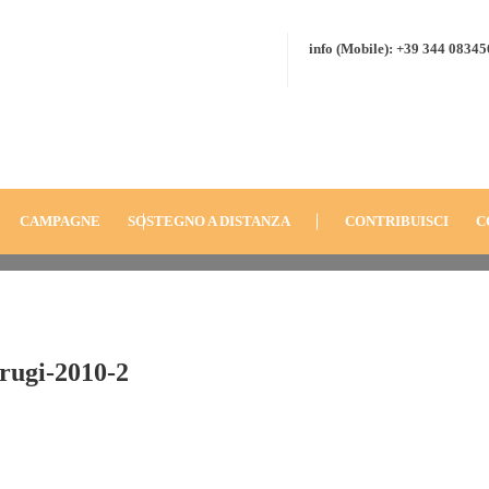
info (Mobile): +39 344 0834
e-Kenya-
HOME
BLOG
ANNO
2010
FONDAZIONE-DON-ORIONE-KENY
CAMPAGNE
SOSTEGNO A DISTANZA
CONTRIBUISCI
C
rugi-2010-2