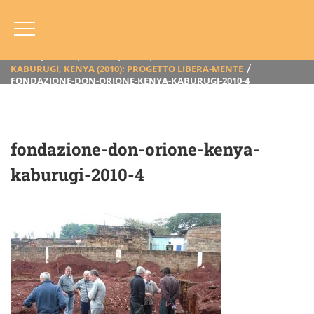
Fondazione-Don-Orione-Kenya-
Kaburugi-2010-4
HOME
BLOG
ANNO
2010
KABURUGI, KENYA (2010): PROGETTO LIBERA-MENTE
FONDAZIONE-DON-ORIONE-KENYA-KABURUGI-2010-4
fondazione-don-orione-kenya-
kaburugi-2010-4