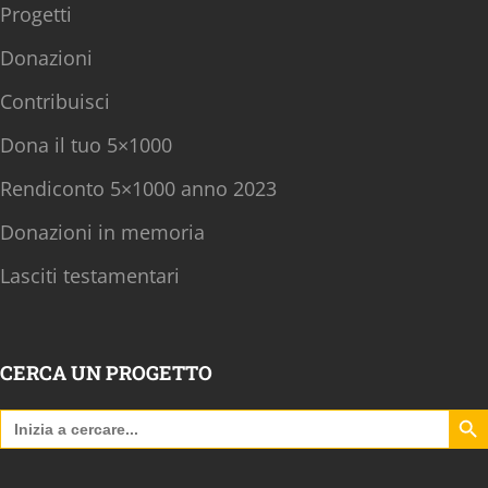
Progetti
Donazioni
Contribuisci
Dona il tuo 5×1000
Rendiconto 5×1000 anno 2023
Donazioni in memoria
Lasciti testamentari
CERCA UN PROGETTO
Search B
Search
for: